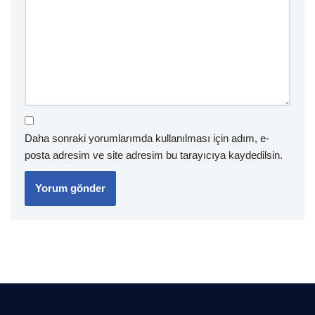
Daha sonraki yorumlarımda kullanılması için adım, e-
posta adresim ve site adresim bu tarayıcıya kaydedilsin.