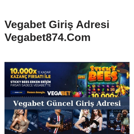
İçeriğe
Vegabet Giriş Adresi
geç
Vegabet874.Com