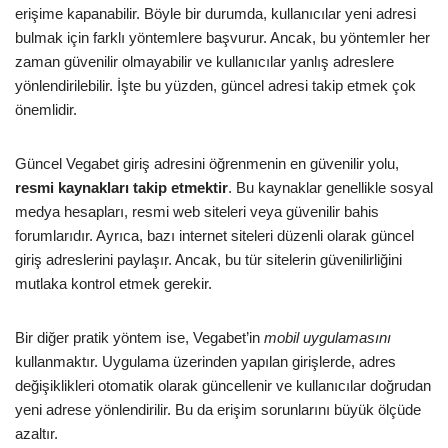
erişime kapanabilir. Böyle bir durumda, kullanıcılar yeni adresi
bulmak için farklı yöntemlere başvurur. Ancak, bu yöntemler her
zaman güvenilir olmayabilir ve kullanıcılar yanlış adreslere
yönlendirilebilir. İşte bu yüzden, güncel adresi takip etmek çok
önemlidir.
Güncel Vegabet giriş adresini öğrenmenin en güvenilir yolu,
resmi kaynakları takip etmektir
. Bu kaynaklar genellikle sosyal
medya hesapları, resmi web siteleri veya güvenilir bahis
forumlarıdır. Ayrıca, bazı internet siteleri düzenli olarak güncel
giriş adreslerini paylaşır. Ancak, bu tür sitelerin güvenilirliğini
mutlaka kontrol etmek gerekir.
Bir diğer pratik yöntem ise, Vegabet’in
mobil uygulamasını
kullanmaktır. Uygulama üzerinden yapılan girişlerde, adres
değişiklikleri otomatik olarak güncellenir ve kullanıcılar doğrudan
yeni adrese yönlendirilir. Bu da erişim sorunlarını büyük ölçüde
azaltır.